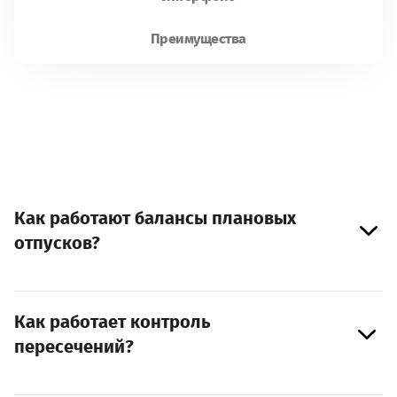
Блог
Преимущества
Конфиденциальность
Юридическая информация и реквизиты
Как работают балансы плановых
отпусков?
8 800 333-11-26
vacation@fmf.dev
Как работает контроль
пересечений?